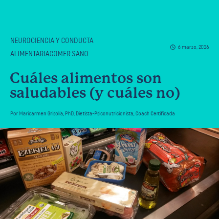
NEUROCIENCIA Y CONDUCTA
6 marzo, 2026
ALIMENTARIACOMER SANO
Cuáles alimentos son
saludables (y cuáles no)
Por
Maricarmen Grisolía
,
PhD, Dietista-Psiconutricionista, Coach Certificada