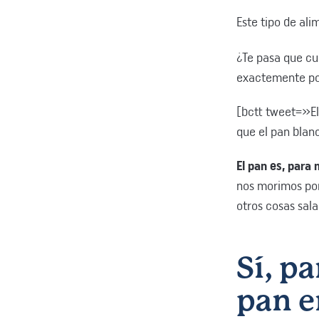
Este tipo de al
¿Te pasa que c
exactemente por
[bctt tweet=»El 
que el pan blan
El pan es, para
nos morimos por
otros cosas sal
Sí, p
pan e