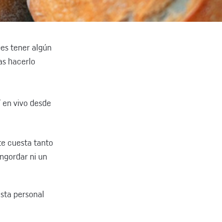
bes tener algún
as hacerlo
í en vivo desde
 te cuesta tanto
engordar ni un
ista personal