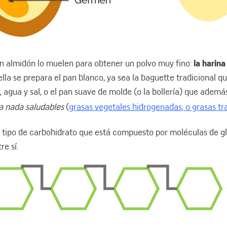
en almidón lo muelen para obtener un polvo muy fino:
la harina
 ella se prepara el pan blanco, ya sea la baguette tradicional qu
, agua y sal, o el pan suave de molde (o la bollería) que ademá
a nada saludables
(
grasas vegetales hidrogenadas, o grasas tran
n tipo de carbohidrato que está compuesto por moléculas de g
re sí.