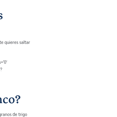
s
 te quieres saltar
=’0′
h?
nco?
 granos de trigo