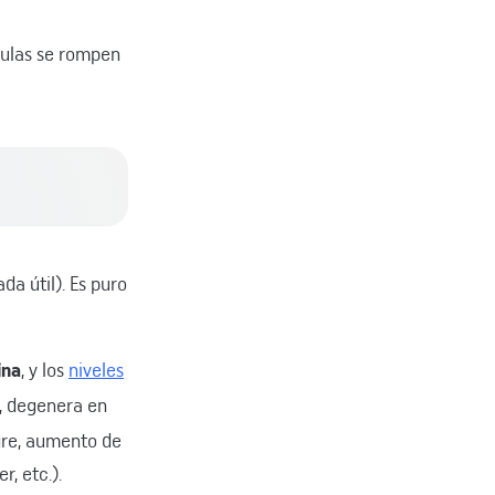
culas se rompen
da útil). Es puro
ina
, y los
niveles
a, degenera en
gre, aumento de
, etc.).