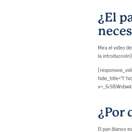
¿El p
neces
Mira el video del
la introducción)
[responsive_vid
hide_title=’1′ 
v=_5rSl5Wnbwk[
¿Por 
El pan blanco e