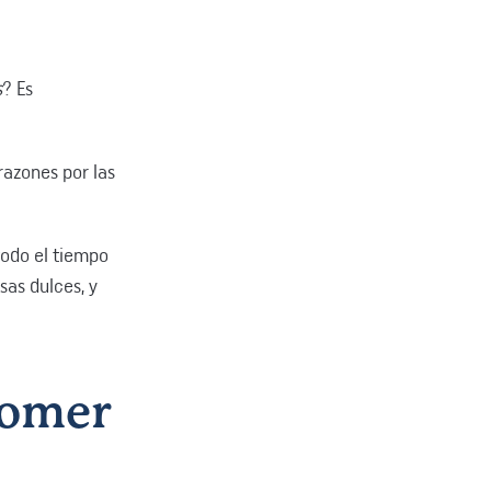
s
? Es
razones por las
 todo el tiempo
sas dulces, y
comer