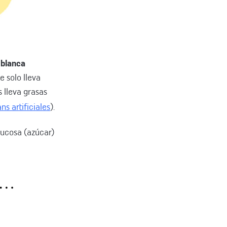
 blanca
e solo lleva
s lleva grasas
s artificiales
).
lucosa (azúcar)