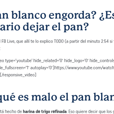
an blanco engorda? ¿E
ario dejar el pan?
 FB Live, que allí te lo explico TODO (a partir del minuto 2:54 si
:
eo type=’youtube’ hide_related=’0′ hide_logo=’0′ hide_controls
hide_fullscreen=’1′ autoplay=’0′]https://www.youtube.com/watc
/responsive_video]
qué es malo el pan bla
stá hecho de
harina de trigo refinada
. Eso quiere decir que los