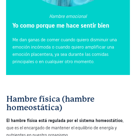
Hambre emocional
Yo como porque me hace sentir bien
Me dan ganas de comer cuando quiero disminuir una
emoción incómoda o cuando quiero amplificar una
emoción placentera, ya sea durante las comidas
principales o en cualquier otro momento.
Hambre física (hambre
homeostática)
El hambre física está regulada por el sistema homeostático
,
que es el encargado de mantener el equilibrio de energía y
nutrientes en nuestro organismo.