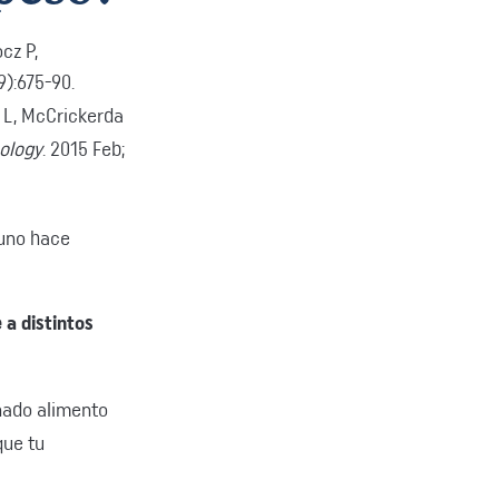
cz P,
9):675-90.
 L, McCrickerda
ology
. 2015 Feb;
guno hace
 a distintos
nado alimento
que tu