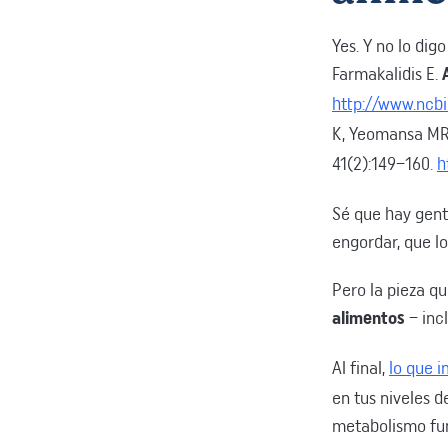
Yes. Y no lo dig
Farmakalidis E.
http://www.ncb
K, Yeomansa M
41(2):149–160.
h
Sé que hay gent
engordar, que lo
Pero la pieza q
alimentos
– incl
Al final,
lo que i
en tus niveles d
metabolismo fun