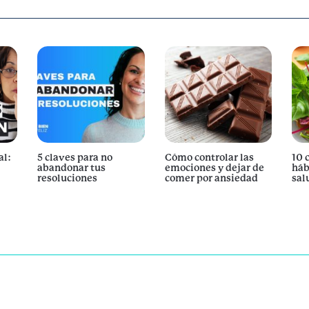
al:
5 claves para no
Cómo controlar las
10 
abandonar tus
emociones y dejar de
háb
resoluciones
comer por ansiedad
sal