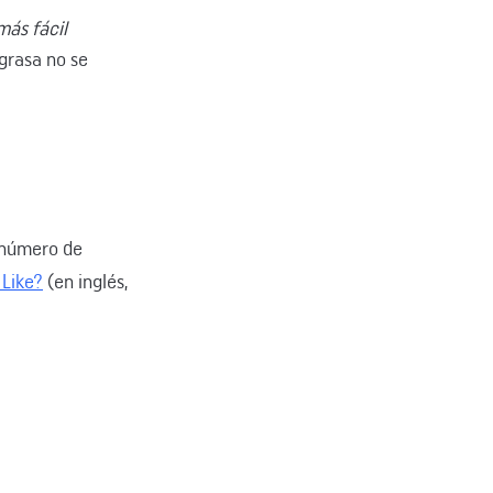
más fácil
grasa no se
l número de
 Like?
(en inglés,