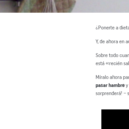
¿Ponerte a diet
Y, de ahora en 
Sobre todo cuan
está «recién sa
Míralo ahora pa
pasar hambre
y 
sorprenderá! – s