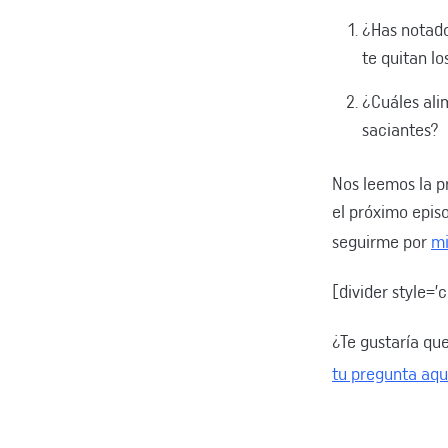
¿Has notado
te quitan lo
¿Cuáles ali
saciantes?
Nos leemos la p
el próximo epis
seguirme por
mi
[divider style=’
¿Te gustaría qu
tu pregunta aqu