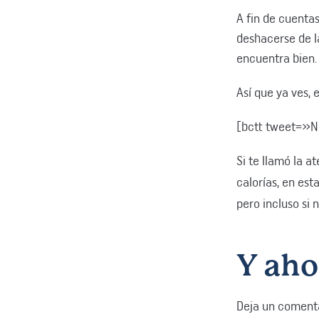
A fin de cuentas
deshacerse de l
encuentra bien. 
Así que ya ves,
[bctt tweet=»No
Si te llamó la 
calorías, en es
pero incluso si 
Y ahor
Deja un coment