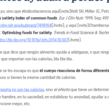
o yo, sino que #lodicelaciencia aquí[note]Holt SH, Miller JC, Peto
A satiety index of common foods
.
Eur J Clin Nutr
. 1995 Sep; 49(
i.nlm.nih.gov/pubmed/7498104
[/note], y aquí [note]Chambersa
R.
Optimising foods for satiety
.
Trends in Food Science & Techn
ttp://dx.doi.org/10.1016/j.tifs.2014.10.007
[/note].
e que dice que ningún alimento ayuda a adelgazar, o que nin
 que importan son las calorías, bla bla bla…
ue se les escapa es que
el cuerpo reacciona de forma diferente
uso si tienen la misma cantidad de calorías.
mporta no son las calorías
, sino
el efecto
que tiene un determi
e hambre, en tu saciedad, en estabilizar tu ansiedad, ayudar a 
cione mejor, etc.