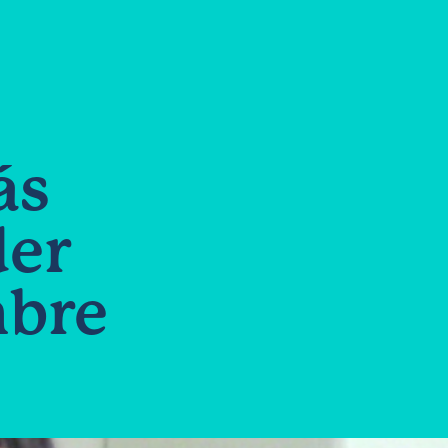
ás
der
mbre