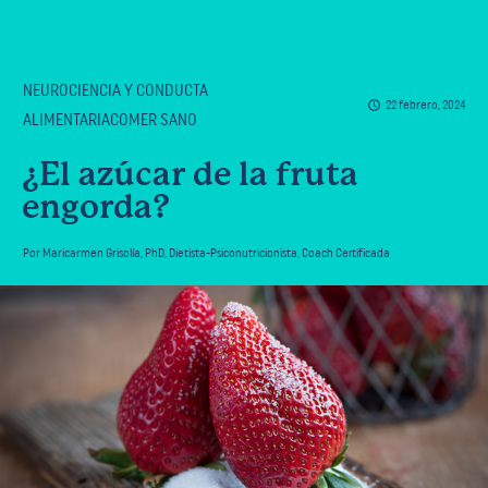
NEUROCIENCIA Y CONDUCTA
22 febrero, 2024
ALIMENTARIACOMER SANO
¿El azúcar de la fruta
engorda?
Por
Maricarmen Grisolía
,
PhD, Dietista-Psiconutricionista, Coach Certificada